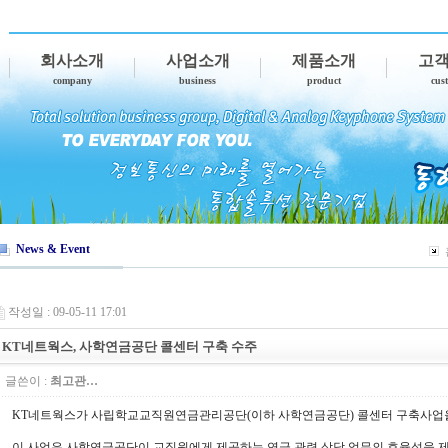
회사소개
사업소개
제품소개
고
company
business
product
cus
News & Event
작성일 : 09-05-11 17:01
KT네트웍스, 사학연금공단 콜센터 구축 수주
글쓴이 :
최고관…
KT네트웍스가 사립학교교직원연금관리공단(이하 사학연금공단) 콜센터 구축사업을
이 사업은 사학연금공단이 교직원에게 제공하는 연금 관련 상담 업무의 효율성을 제