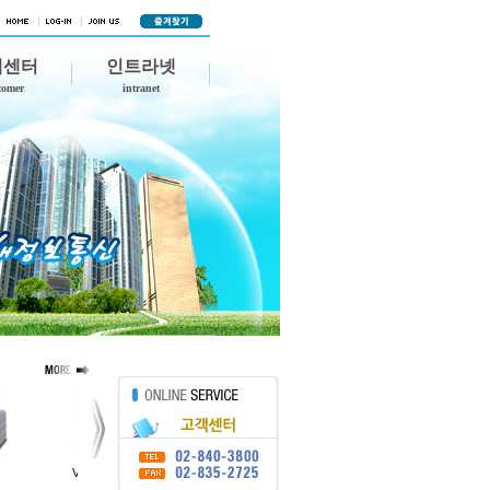
객센터
인트라넷
tomer
intranet
VPN Gateway 3050
Ethernet Routing Switc…
Alcatel OS-8800