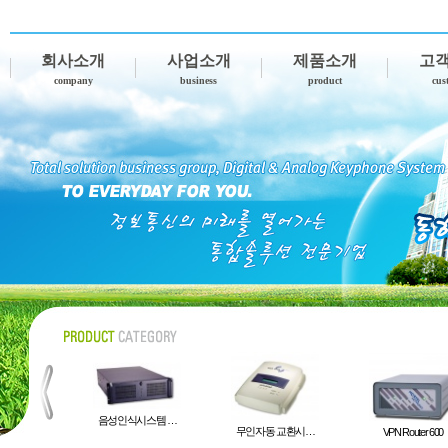
회사소개
사업소개
제품소개
고
company
business
product
cus
음성인식시스템 …
무인자동 교환시…
-CM
VPN Router 600